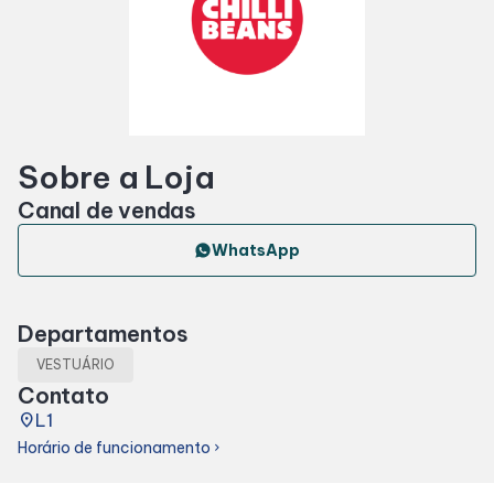
Horários
Entretenimento
Sobre a Loja
Cinema
Canal de vendas
Fique por dentro
WhatsApp
Eventos
Departamentos
VESTUÁRIO
Lojas e Restaurantes
Contato
place
L1
Lojas
Horário de funcionamento
chevron_right