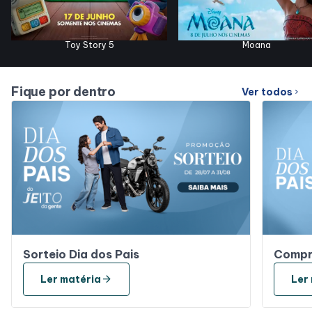
Toy Story 5
Moana
Fique por dentro
Ver todos
chevron_right
Sorteio Dia dos Pais
Compre
arrow_forward
Ler matéria
Ler