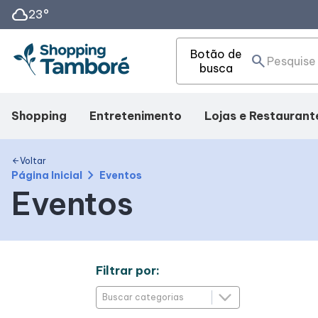
cloud
23°
Botão de
search
busca
Shopping
Entretenimento
Lojas e Restaurant
Mapa Interno
Cinema
Lojas
Voltar
arrow_back
chevron_right
Página Inicial
Eventos
Eventos
Facilidades
Fique por dentro
Alimentação
Como Chegar
Eventos
Filtrar por:
Horários