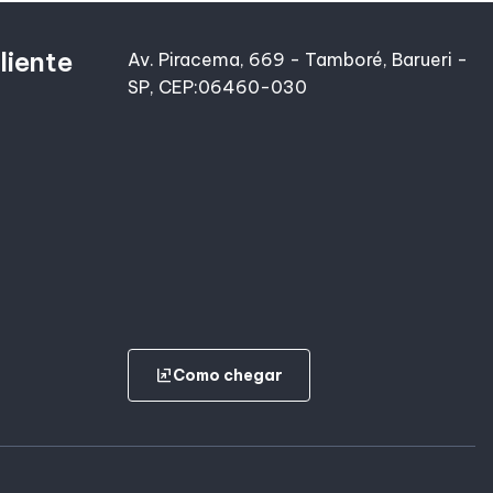
liente
Av. Piracema, 669 - Tamboré, Barueri -
SP, CEP:06460-030
ungroup
Como chegar