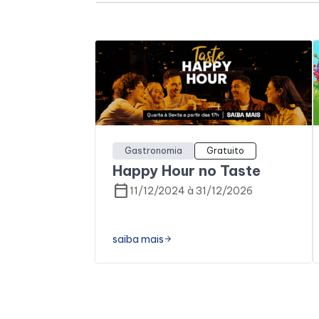
Gastronomia
Gratuito
Happy Hour no Taste
calendar_today
11/12/2024 à 31/12/2026
saiba mais
arrow_forward