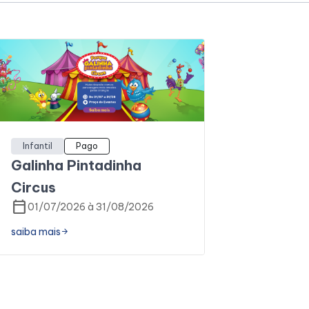
Infantil
Pago
Galinha Pintadinha
Circus
calendar_today
01/07/2026 à 31/08/2026
saiba mais
arrow_forward