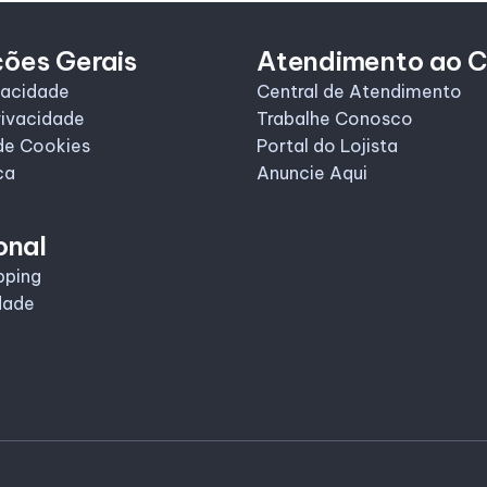
ções Gerais
Atendimento ao C
vacidade
Central de Atendimento
rivacidade
Trabalhe Conosco
de Cookies
Portal do Lojista
ca
Anuncie Aqui
onal
pping
dade