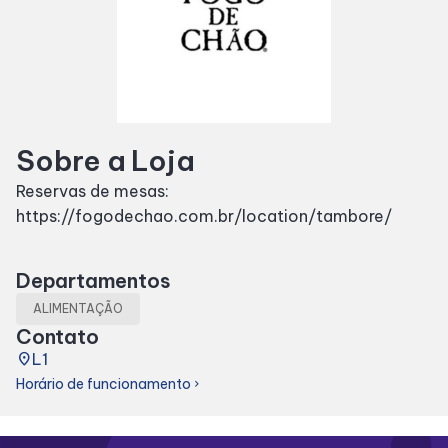
Horários
Entretenimento
Sobre a Loja
Cinema
Reservas de mesas:
https://fogodechao.com.br/location/tambore/
Fique por dentro
Eventos
Departamentos
ALIMENTAÇÃO
Contato
Lojas e Restaurantes
place
L1
Horário de funcionamento
chevron_right
Lojas