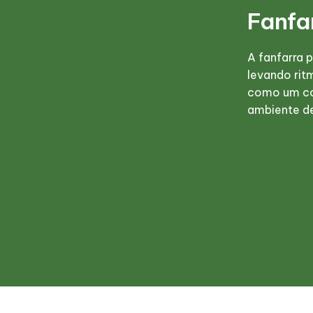
Fanfa
A fanfarra 
levando rit
como um co
ambiente de