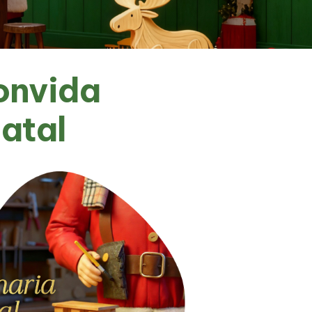
onvida
atal