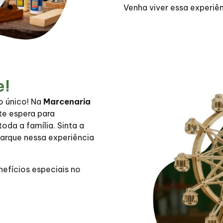
Venha viver essa experiê
e!
o único! Na
Marcenaria
te espera para
da a família. Sinta a
barque nessa experiência
fícios especiais no