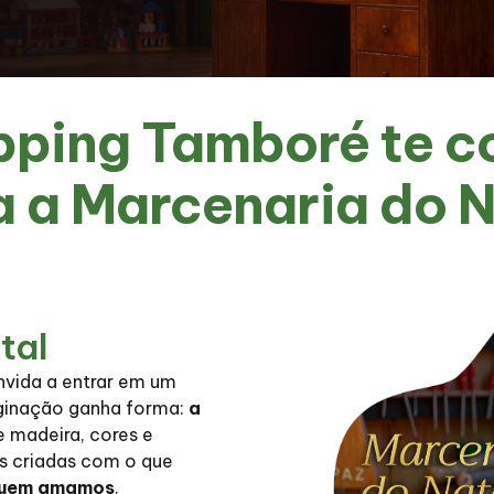
pping Tamboré te c
a a Marcenaria do N
tal
nvida a entrar em um
aginação ganha forma:
a
e madeira, cores e
s criadas com o que
 quem amamos
.