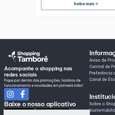
arrow_forward
Saiba mais
Informa
Aviso de Pri
Central de P
Acompanhe o shopping nas
Preferência 
redes sociais
Canal de Éti
Fique por dentro das promoções, horários de
funcionamento e novidades em primeira mão!
Instituci
Baixe o nosso aplicativo
Sobre o Sho
Sustentabili