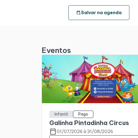
calendar_add_on
Salvar na agenda
Eventos
Infantil
Pago
Galinha Pintadinha Circus
calendar_today
01/07/2026 à 31/08/2026