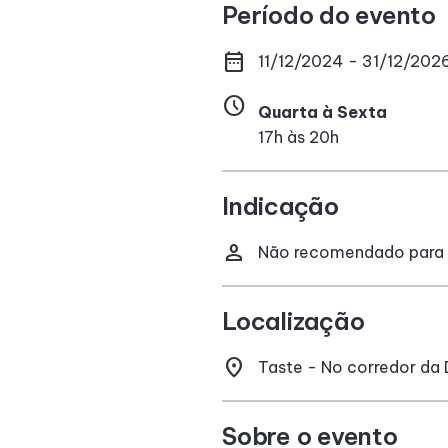
Período do evento
date_range
11/12/2024 - 31/12/202
schedule
Quarta à Sexta
17h às 20h
Indicação
person
Não recomendado para 
Localização
location_on
Taste - No corredor da
Sobre o evento