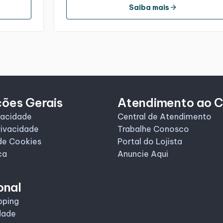
arrow_forward
Saiba mais
ções Gerais
Atendimento ao C
vacidade
Central de Atendimento
rivacidade
Trabalhe Conosco
de Cookies
Portal do Lojista
ca
Anuncie Aqui
onal
pping
dade