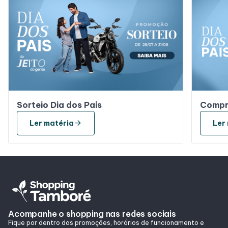
Sorteio Dia dos Pais
Compre
arrow_forward
Ler matéria
Ler
Acompanhe o shopping nas redes sociais
Fique por dentro das promoções, horários de funcionamento e