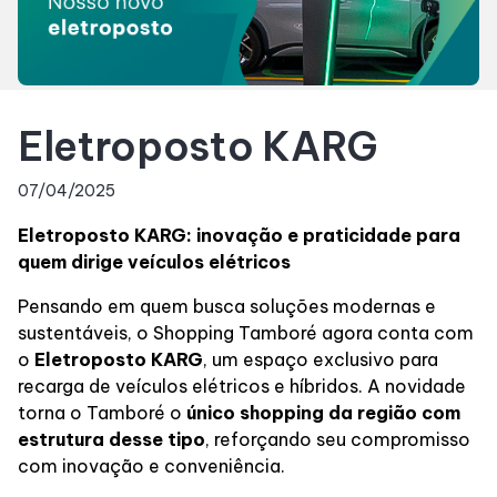
Horários
Entretenimento
Eletroposto KARG
Cinema
07/04/2025
Eletroposto KARG: inovação e praticidade para
Fique por dentro
quem dirige veículos elétricos
Pensando em quem busca soluções modernas e
Eventos
sustentáveis, o Shopping Tamboré agora conta com
o
Eletroposto KARG
, um espaço exclusivo para
recarga de veículos elétricos e híbridos. A novidade
Lojas e Restaurantes
torna o Tamboré o
único shopping da região com
estrutura desse tipo
, reforçando seu compromisso
Lojas
com inovação e conveniência.